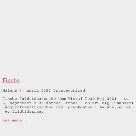
Finobo
Malene
7. april 2023
Uncategorized
Finobo Fuldtidsarbejde som Visual Lead Maj 2021 – nu
5. september 2022 åbnede Finobo – en uvildig finansiel
rådgivningsvirksomhed med hovedkontor i Aarhus.Her er
jeg fuldtidsansat…
Læs mere →