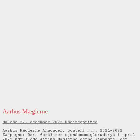
Aarhus Mæglerne
Malene
27. december 2022
Uncategorized
Aarhus Mæglerne Annoncer, content m.m. 2021-2022
Kampagne: Børn forklarer ejendomsmæglerudtryk I april
2022 udrullede Aarhus Mæglerne denne kampagne, der