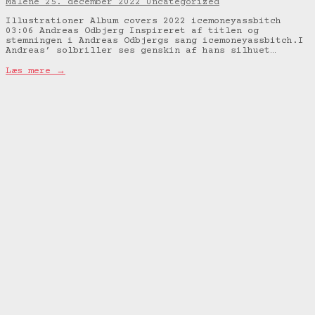
Malene
25. december 2022
Uncategorized
Illustrationer Album covers 2022 icemoneyassbitch
03:06 Andreas Odbjerg Inspireret af titlen og
stemningen i Andreas Odbjergs sang icemoneyassbitch.I
Andreas’ solbriller ses genskin af hans silhuet…
Læs mere →